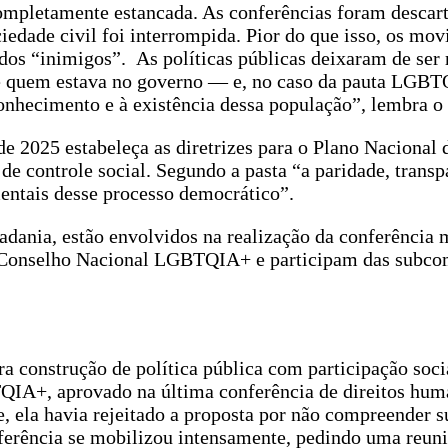
ompletamente estancada. As conferências foram descart
ociedade civil foi interrompida. Pior do que isso, os mo
ados “inimigos”. As políticas públicas deixaram de ser 
o de quem estava no governo — e, no caso da pauta LGB
nhecimento e à existência dessa população”, lembra o d
de 2025 estabeleça as diretrizes para o Plano Nacional 
 controle social. Segundo a pasta “a paridade, transp
entais desse processo democrático”.
dania, estão envolvidos na realização da conferência 
o Conselho Nacional LGBTQIA+ e participam das subco
 construção de política pública com participação socia
QIA+, aprovado na última conferência de direitos hum
, ela havia rejeitado a proposta por não compreender s
nferência se mobilizou intensamente, pedindo uma reuni