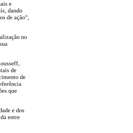
ais e
ís, dando
os de ação”,
ealização no
 sua
ousseff,
tais de
ecimento de
eferência
ões que
dade e dos
da entre