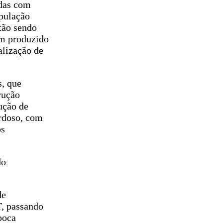
idas com
opulação
tão sendo
êm produzido
alização de
s, que
rução
ução de
ardoso, com
os
do
de
T, passando
poca