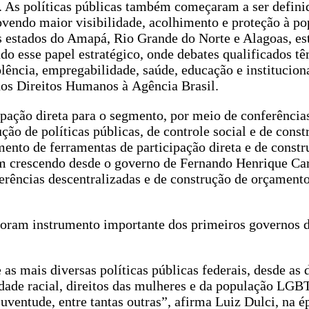
. As políticas públicas também começaram a ser defin
ovendo maior visibilidade, acolhimento e proteção à p
 estados do Amapá, Rio Grande do Norte e Alagoas, es
o esse papel estratégico, onde debates qualificados t
lência, empregabilidade, saúde, educação e institucion
 dos Direitos Humanos à Agência Brasil.
ipação direta para o segmento, por meio de conferência
ão de políticas públicas, de controle social e de const
mento de ferramentas de participação direta e de constr
ham crescendo desde o governo de Fernando Henrique C
erências descentralizadas e de construção de orçament
 foram instrumento importante dos primeiros governos 
s mais diversas políticas públicas federais, desde as 
ldade racial, direitos das mulheres e da população LGB
juventude, entre tantas outras”, afirma Luiz Dulci, na é