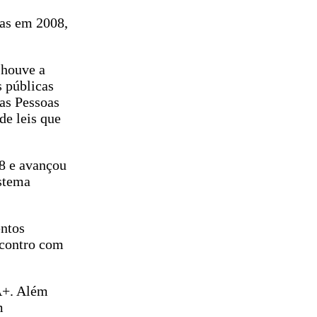
das em 2008,
m houve a
s públicas
as Pessoas
e leis que
08 e avançou
istema
entos
ncontro com
A+. Além
m