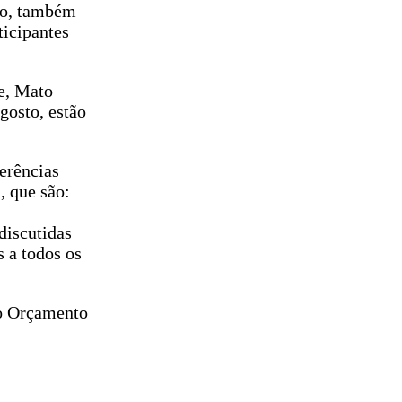
lho, também
ticipantes
re, Mato
agosto, estão
erências
, que são:
discutidas
s a todos os
 o Orçamento