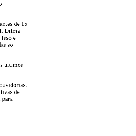
o
antes de 15
l, Dilma
 Isso é
das só
is últimos
 ouvidorias,
tivas de
l para