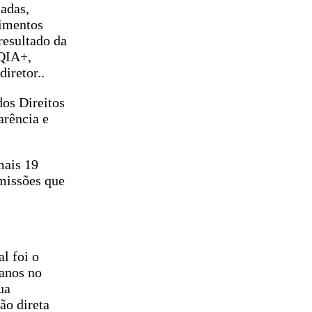
adas,
vimentos
resultado da
TQIA+,
iretor..
dos Direitos
arência e
mais 19
missões que
l foi o
anos no
ua
ão direta