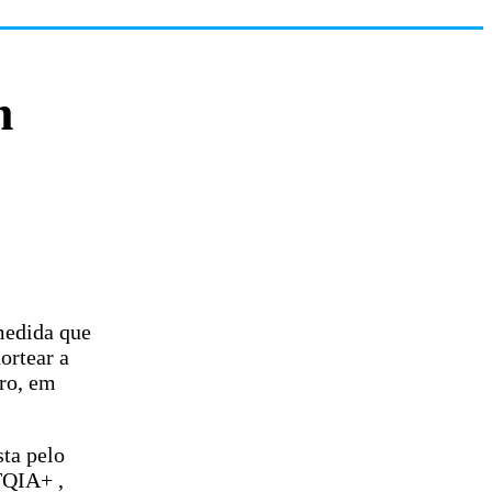
m
medida que
ortear a
bro, em
ta pelo
TQIA+ ,