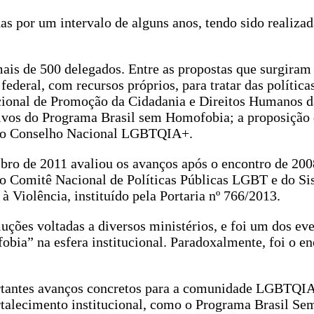
 por um intervalo de alguns anos, tendo sido realiza
ais de 500 delegados. Entre as propostas que surgira
federal, com recursos próprios, para tratar das política
ional de Promoção da Cidadania e Direitos Humanos d
vos do Programa Brasil sem Homofobia; a proposição d
ão do Conselho Nacional LGBTQIA+.
mbro de 2011 avaliou os avanços após o encontro de 20
do Comitê Nacional de Políticas Públicas LGBT e do S
 Violência, instituído pela Portaria nº 766/2013.
uções voltadas a diversos ministérios, e foi um dos ev
obia” na esfera institucional. Paradoxalmente, foi o e
ortantes avanços concretos para a comunidade LGBTQI
talecimento institucional, como o Programa Brasil Se