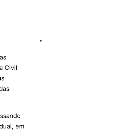
vas
 Civil
as
 das
assando
adual, em