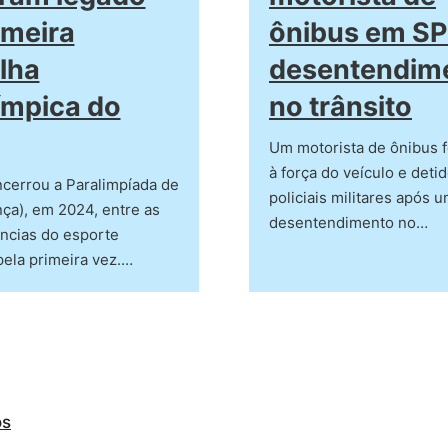
imeira
ônibus em SP
lha
desentendim
ímpica do
no trânsito
Um motorista de ônibus f
à força do veículo e deti
ncerrou a Paralimpíada de
policiais militares após 
nça), em 2024, entre as
desentendimento no…
ncias do esporte
ela primeira vez.…
os