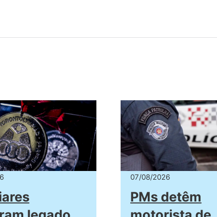
6
07/08/2026
iares
PMs detêm
ram legado
motorista de