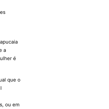
tes
Sapucaia
e a
ulher é
ual que o
l
os, ou em