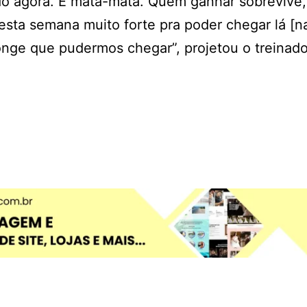
tudo agora. É mata-mata. Quem ganhar sobrevive
 esta semana muito forte pra poder chegar lá [n
onge que pudermos chegar”, projetou o treinado