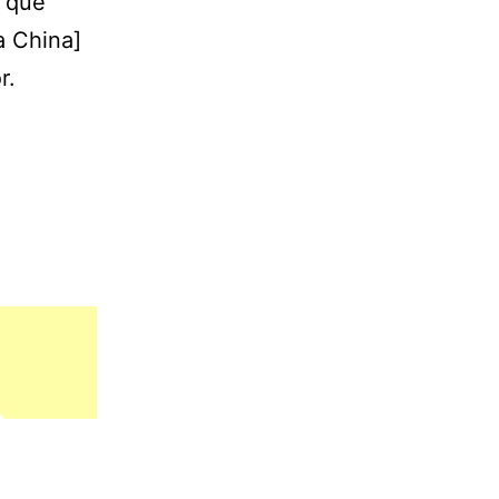
, que
a China]
r.