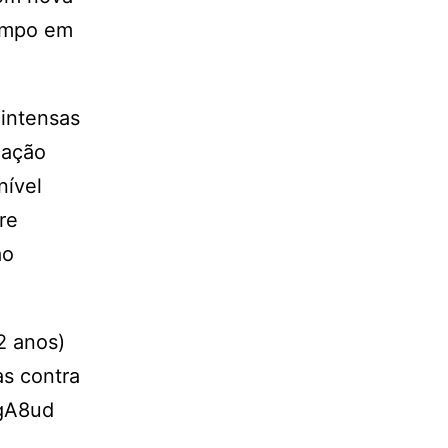
tempo em
 intensas
cação
nível
re
ao
2 anos)
as contra
rgA8ud