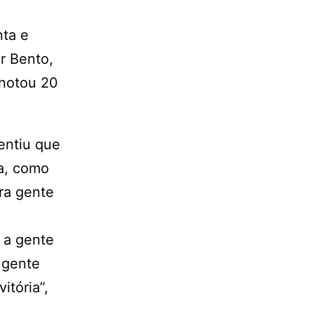
nta e
r Bento,
anotou 20
entiu que
da, como
Pra gente
 a gente
 gente
tória”,