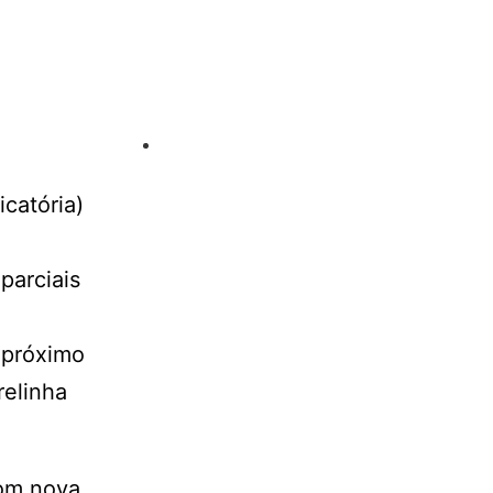
catória)
parciais
o próximo
relinha
com nova