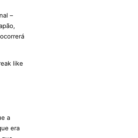
nal –
Japão,
 ocorrerá
eak like
ue a
que era