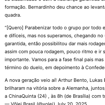
formação. Bernardinho deu chance ao levant
quadra.
“[Quero] Parabenizar todo o grupo por todo
e difíceis, mas nos superamos, chegando no ú
garantida, então possibilitou dar mais rodage
assim com pouca rodagem, pouco ritmo e ir s
importante. Vamos para a fase final pais mas 
término do duelo, em depoimento à Confedera
A nova geração veio aí! Arthur Bento, Lukas
brilharam na vitória sobre a Alemanha, junto
a ChinaQuinta (24) , às 8h (de Brasília) com
— Vôlei Brasil (@volei) July 20, 2025