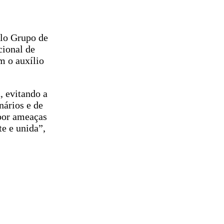
elo Grupo de
cional de
m o auxílio
, evitando a
nários e de
 por ameaças
e e unida”,