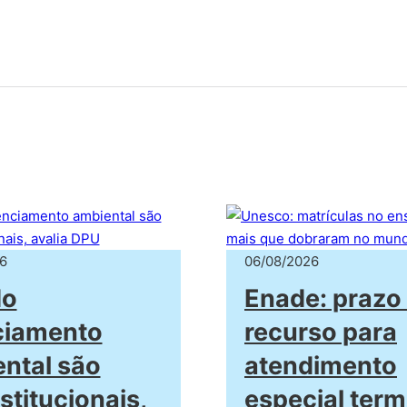
6
06/08/2026
do
Enade: prazo
ciamento
recurso para
ntal são
atendimento
stitucionais,
especial term