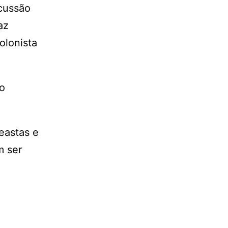
cussão
az
olonista
o
eastas e
m ser