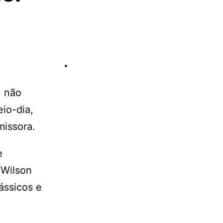
u não
io-dia,
missora.
e
 Wilson
ássicos e