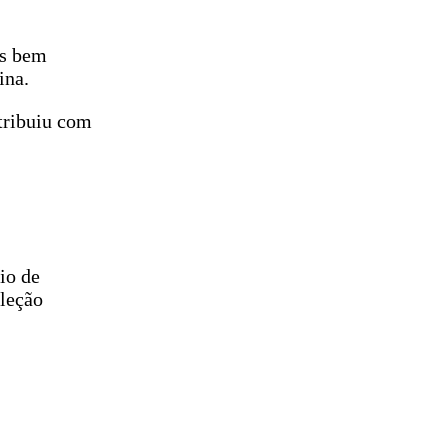
is bem
ina.
ntribuiu com
io de
eleção