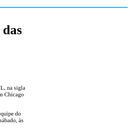
 das
L, na sigla
 em Chicago
equipe do
sábado, às