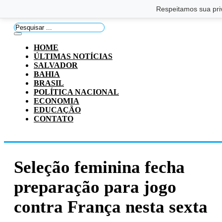
Saltar para o conteúdo principal
Ir para o footer
Respeitamos sua pri
Pesquisar
...
HOME
ÚLTIMAS NOTÍCIAS
SALVADOR
BAHIA
BRASIL
POLÍTICA NACIONAL
ECONOMIA
EDUCAÇÃO
CONTATO
Seleção feminina fecha
preparação para jogo
contra França nesta sexta