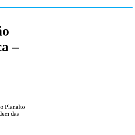
ão
ca –
do Planalto
ndem das