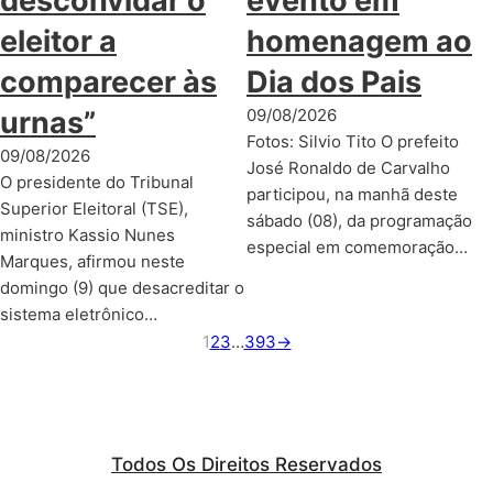
desconvidar o
evento em
eleitor a
homenagem ao
comparecer às
Dia dos Pais
urnas”
09/08/2026
Fotos: Silvio Tito O prefeito
09/08/2026
José Ronaldo de Carvalho
O presidente do Tribunal
participou, na manhã deste
Superior Eleitoral (TSE),
sábado (08), da programação
ministro Kassio Nunes
especial em comemoração…
Marques, afirmou neste
domingo (9) que desacreditar o
sistema eletrônico…
1
2
3
…
393
→
Todos Os Direitos Reservados