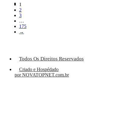
1
2
3
…
175
→
Todos Os Direitos Reservados
Criado e Hospédado
por NOVATOPNET.com.br