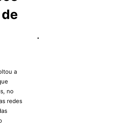
 de
oltou a
que
s, no
as redes
das
o