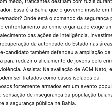
om medo, traficantes desfilam com fuzis duran
ador. Essa é a Bahia que o governo insiste em f
vernador? Onde está o comando da segurança p
 o enfrentamento ao crime organizado exige u
talecimento das ações de inteligência, investi
 e recuperação da autoridade do Estado nas área
ré-candidato também defendeu a ampliação de p
a para reduzir o aliciamento de jovens pelo cri
violência. Assista: Na avaliação de ACM Neto, 
odem ser tratados como casos isolados ou
minosos fortemente armados em um evento popul
 sensação de insegurança da população baian
e a segurança pública na Bahia.