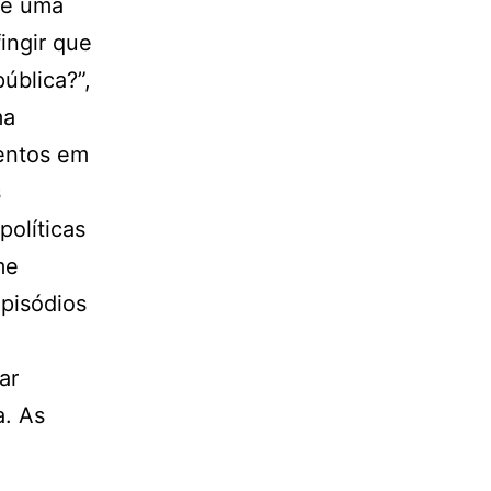
te uma
ingir que
ública?”,
ma
mentos em
s
olíticas
me
episódios
ar
a. As