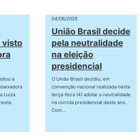
04/08/2026
a
União Brasil decide
 visto
pela neutralidade
ora
na eleição
presidencial
udiou a
O União Brasil decidiu, em
mbaixadora
convenção nacional realizada nesta
a Luiza
terça-feira (4) adotar a neutralidade
 nesta
na corrida presidencial deste ano.
Com…