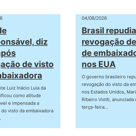
6
04/08/2026
de
Brasil repudi
ponsável, diz
revogação de
após
de embaixad
ação de visto
nos EUA
mbaixadora
O governo brasileiro rep
revogação do visto da e
te Luiz Inácio Lula da
nos Estados Unidos, Mari
sificou como atitude
Ribeiro Viotti, anunciada
ável e impensada a
terça-feira…
 do visto da embaixadora
…