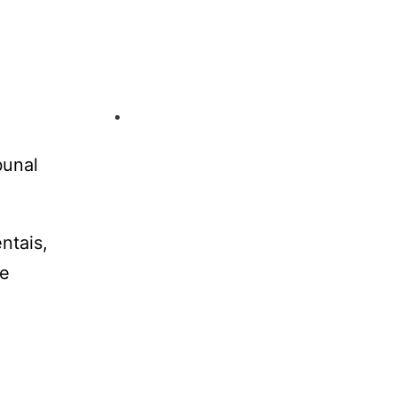
bunal
ntais,
 e