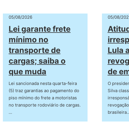
05/08/2026
05/08/202
Lei garante frete
Atitu
mínimo no
irres
transporte de
Lula 
cargas; saiba o
revog
que muda
de e
Lei sancionada nesta quarta-feira
O presiden
(5) traz garantias ao pagamento do
Silva clas
piso mínimo do frete a motoristas
irrespons
no transporte rodoviário de cargas.
revogação
…
brasileira