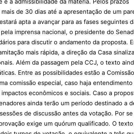
e e a admissibilidade da matéria. Pelos prazos
 mais de 30 dias até a apresentação de um par
stará apta a avançar para as fases seguintes d
 pela imprensa nacional, o presidente do Sena
idários para discutir o andamento da proposta. 
mitação mais rápida, a direção da Casa sinaliz
ionais. Além da passagem pela CCJ, o texto ain
icas. Entre as possibilidades estão a Comissã
a comissão especial, caso haja entendimento
 impactos econômicos e sociais. Caso a propos
senadores ainda terão um período destinado a d
sessões de discussão antes da votação. Por se 
provação exige um quórum qualificado. O texto
ois turnos de votação, o equivalente a três qu