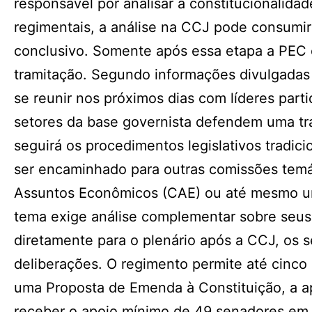
responsável por analisar a constitucionalidad
regimentais, a análise na CCJ pode consumir
conclusivo. Somente após essa etapa a PEC e
tramitação. Segundo informações divulgadas
se reunir nos próximos dias com líderes part
setores da base governista defendem uma tra
seguirá os procedimentos legislativos tradic
ser encaminhado para outras comissões temát
Assuntos Econômicos (CAE) ou até mesmo um
tema exige análise complementar sobre seus
diretamente para o plenário após a CCJ, os 
deliberações. O regimento permite até cinco 
uma Proposta de Emenda à Constituição, a a
receber o apoio mínimo de 49 senadores em d