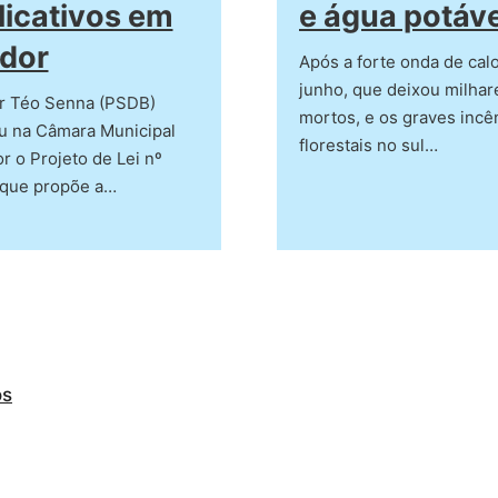
licativos em
e água potáve
dor
Após a forte onda de cal
junho, que deixou milhar
r Téo Senna (PSDB)
mortos, e os graves incê
u na Câmara Municipal
florestais no sul…
r o Projeto de Lei nº
 que propõe a…
os