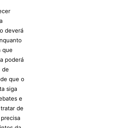
ecer
a
do deverá
Enquanto
a que
da poderá
o de
 de que o
ta siga
ebates e
tratar de
 precisa
intos da