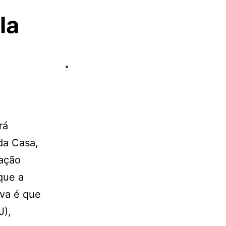
la
rá
da Casa,
tação
que a
iva é que
J),