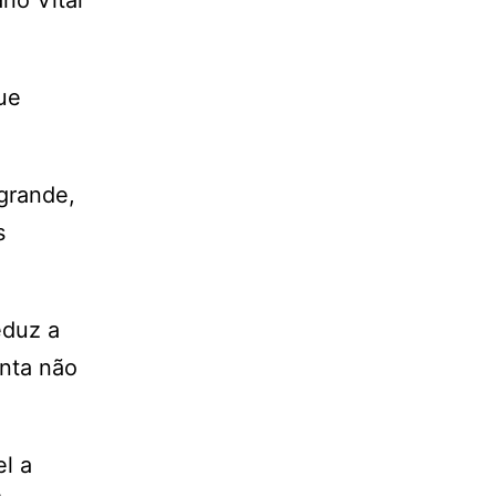
no Vital
ue
 grande,
s
eduz a
nta não
l a