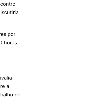
ncontro
scutiria
res por
0 horas
avalia
re a
abalho no