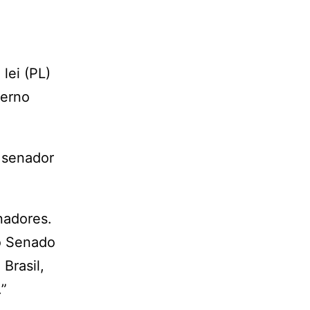
lei (PL)
verno
o senador
nadores.
 o Senado
Brasil,
”