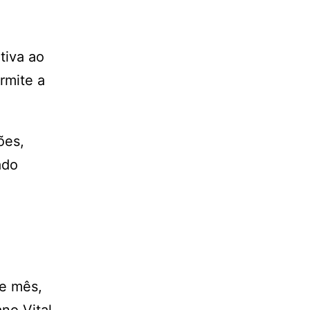
tiva ao
rmite a
ões,
ado
a
te mês,