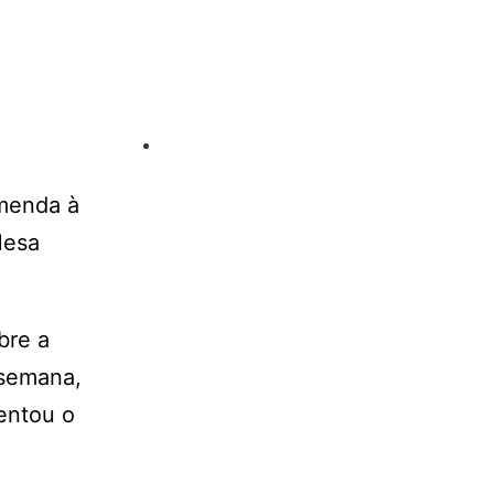
emenda à
Mesa
bre a
 semana,
entou o