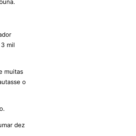
ibuna.
ador
 3 mil
e muitas
autasse o
o.
rumar dez