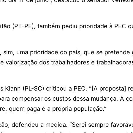
o dia 17 de julho”, destacou o senador Venezia
itão (PT-PE), também pediu prioridade à PEC q
, sim, uma prioridade do país, que se pretende
 e valorização dos trabalhadores e trabalhadora
 Klann (PL-SC) criticou a PEC. “[A proposta] r
 para compensar os custos dessa mudança. A co
re, quem paga é a própria população.”
ão, defendeu a medida. “Serei sempre favoráve