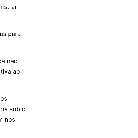
istrar
as para
da não
tiva ao
 os
ema sob o
m nos