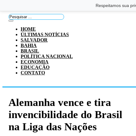
Saltar para o conteúdo principal
Ir para o footer
Respeitamos sua pri
Pesquisar
...
HOME
ÚLTIMAS NOTÍCIAS
SALVADOR
BAHIA
BRASIL
POLÍTICA NACIONAL
ECONOMIA
EDUCAÇÃO
CONTATO
Alemanha vence e tira
invencibilidade do Brasil
na Liga das Nações