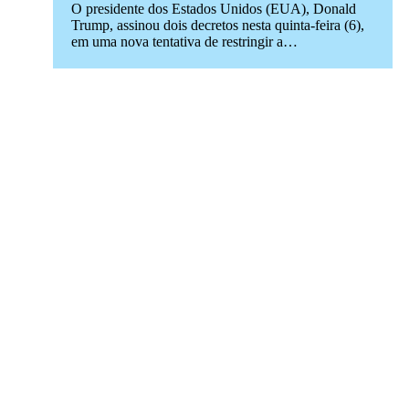
O presidente dos Estados Unidos (EUA), Donald
Trump, assinou dois decretos nesta quinta-feira (6),
em uma nova tentativa de restringir a…