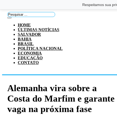
Saltar para o conteúdo principal
Ir para o footer
Respeitamos sua pri
Pesquisar
...
HOME
ÚLTIMAS NOTÍCIAS
SALVADOR
BAHIA
BRASIL
POLÍTICA NACIONAL
ECONOMIA
EDUCAÇÃO
CONTATO
Alemanha vira sobre a
Costa do Marfim e garante
vaga na próxima fase