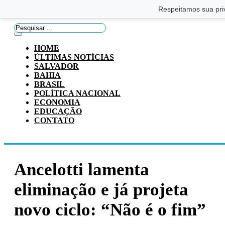
Saltar para o conteúdo principal
Ir para o footer
Respeitamos sua pri
Pesquisar
...
HOME
ÚLTIMAS NOTÍCIAS
SALVADOR
BAHIA
BRASIL
POLÍTICA NACIONAL
ECONOMIA
EDUCAÇÃO
CONTATO
Ancelotti lamenta
eliminação e já projeta
novo ciclo: “Não é o fim”