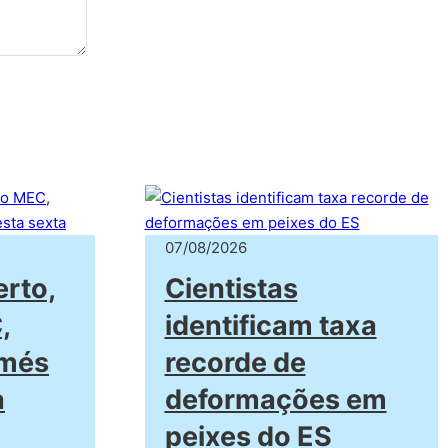
07/08/2026
erto,
Cientistas
,
identificam taxa
amés
recorde de
a
deformações em
peixes do ES