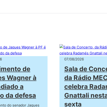
6
07/08/2026
imento de
Sala de Conc
es Wagner à
da Rádio MEC
adiado a
celebra Rad
o da defesa
Gnattali nest
sexta
nto do senador Jaques