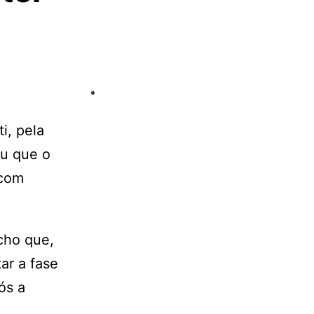
i, pela
ou que o
 com
cho que,
ar a fase
ós a