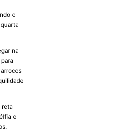
undo o
 quarta-
egar na
 para
Marrocos
quilidade
 reta
élfia e
os.