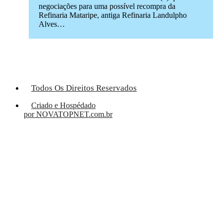
negociações para uma possível recompra da
Refinaria Mataripe, antiga Refinaria Landulpho
Alves…
Todos Os Direitos Reservados
Criado e Hospédado
por NOVATOPNET.com.br