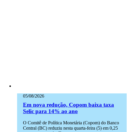
05/08/2026
Em nova redução, Copom baixa taxa
Selic para 14% ao ano
O Comitê de Política Monetária (Copom) do Banco
Central (BC) reduziu nesta quarta-feira (5) em 0,25