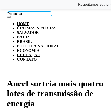
Saltar para o conteúdo principal
Ir para o footer
Respeitamos sua pri
Pesquisar
...
HOME
ÚLTIMAS NOTÍCIAS
SALVADOR
BAHIA
BRASIL
POLÍTICA NACIONAL
ECONOMIA
EDUCAÇÃO
CONTATO
Aneel sorteia mais quatro
lotes de transmissão de
energia