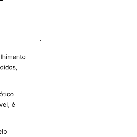
olhimento
didos,
ótico
vel, é
elo