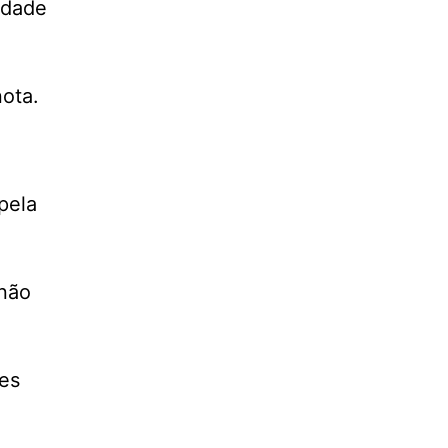
idade
nota.
pela
 não
es