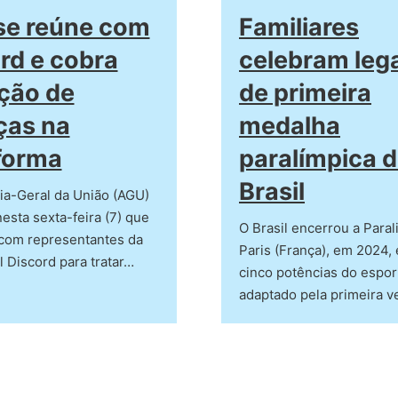
se reúne com
Familiares
rd e cobra
celebram leg
ção de
de primeira
ças na
medalha
forma
paralímpica 
Brasil
ia-Geral da União (AGU)
esta sexta-feira (7) que
O Brasil encerrou a Para
 com representantes da
Paris (França), em 2024, 
l Discord para tratar…
cinco potências do espor
adaptado pela primeira v