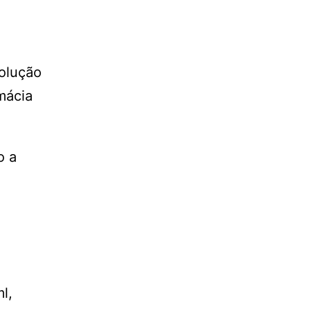
solução
mácia
o a
l,