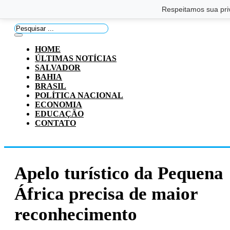
Saltar para o conteúdo principal
Ir para o footer
Respeitamos sua pri
Pesquisar
...
HOME
ÚLTIMAS NOTÍCIAS
SALVADOR
BAHIA
BRASIL
POLÍTICA NACIONAL
ECONOMIA
EDUCAÇÃO
CONTATO
Apelo turístico da Pequena
África precisa de maior
reconhecimento