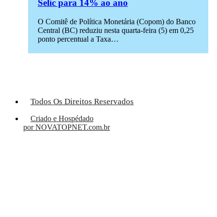
Selic para 14% ao ano
O Comitê de Política Monetária (Copom) do Banco
Central (BC) reduziu nesta quarta-feira (5) em 0,25
ponto percentual a Taxa…
Todos Os Direitos Reservados
Criado e Hospédado
por NOVATOPNET.com.br