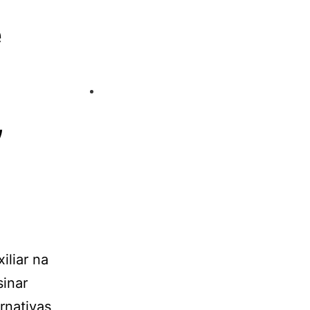
e
,
iliar na
sinar
rnativas