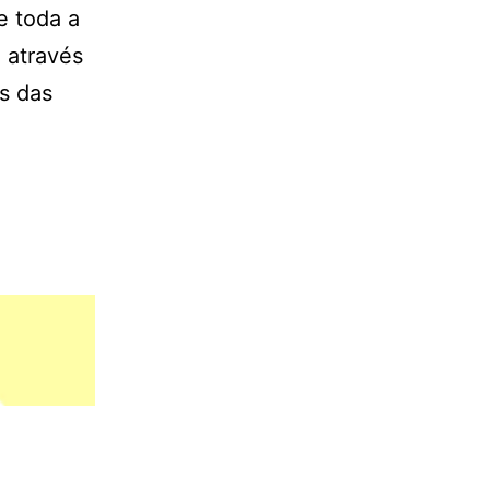
e toda a
 através
is das