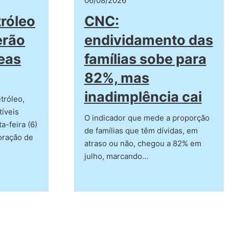
06/08/2026
tróleo
CNC:
erão
endividamento das
eas
famílias sobe para
82%, mas
inadimplência cai
tróleo,
íveis
O indicador que mede a proporção
a-feira (6)
de famílias que têm dívidas, em
loração de
atraso ou não, chegou a 82% em
julho, marcando…