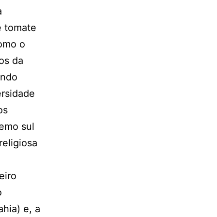
a
e tomate
como o
os da
ando
ersidade
os
remo sul
eligiosa
eiro
o
hia) e, a