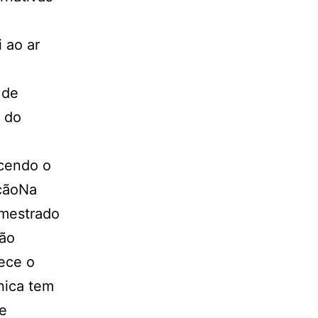
 ao ar
 de
o do
ecendo o
açãoNa
 mestrado
ção
ece o
nica tem
ue