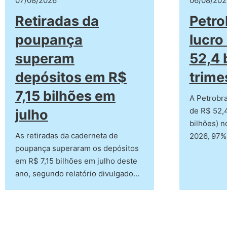
07/08/2026
06/08/202
Retiradas da
Petro
poupança
lucro
superam
52,4 
depósitos em R$
trime
7,15 bilhões em
A Petrobra
de R$ 52,4
julho
bilhões) n
As retiradas da caderneta de
2026, 97%
poupança superaram os depósitos
em R$ 7,15 bilhões em julho deste
ano, segundo relatório divulgado…