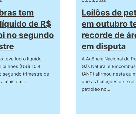
6
06/08/2026
bras tem
Leilões de pe
 líquido de R$
em outubro t
bi no segundo
recorde de ár
stre
em disputa
s teve lucro líquido
A Agência Nacional do Pe
 bilhões (US$ 10,4
Gás Natural e Biocombust
o segundo trimestre de
(ANP) afirmou nesta quint
 a mais em…
que as licitações de exp
petróleo no…