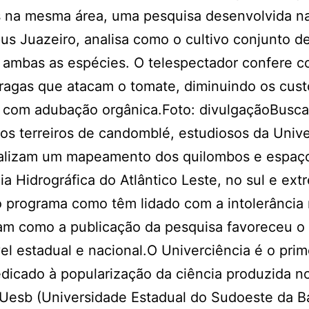
es na mesma área, uma pesquisa desenvolvida n
us Juazeiro, analisa como o cultivo conjunto d
 ambas as espécies. O telespectador confere 
ragas que atacam o tomate, diminuindo os cust
a com adubação orgânica.Foto: divulgaçãoBusc
dos terreiros de candomblé, estudiosos da Univ
realizam um mapeamento dos quilombos e espaç
ia Hidrográfica do Atlântico Leste, no sul e ext
o programa como têm lidado com a intolerância r
lam como a publicação da pesquisa favoreceu o
el estadual e nacional.O Univerciência é o prim
dedicado à popularização da ciência produzida n
 Uesb (Universidade Estadual do Sudoeste da Ba