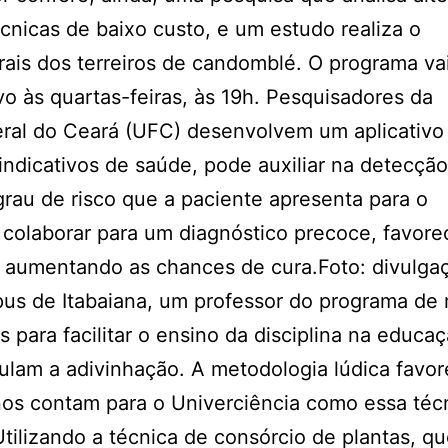
cnicas de baixo custo, e um estudo realiza o
ais dos terreiros de candomblé. O programa vai
vo às quartas-feiras, às 19h. Pesquisadores da
ral do Ceará (UFC) desenvolvem um aplicativo
indicativos de saúde, pode auxiliar na detecçã
au de risco que a paciente apresenta para o
colaborar para um diagnóstico precoce, favor
e aumentando as chances de cura.Foto: divulg
pus de Itabaiana, um professor do programa de
para facilitar o ensino da disciplina na educa
ulam a adivinhação. A metodologia lúdica favor
unos contam para o Univerciência como essa téc
ilizando a técnica de consórcio de plantas, q