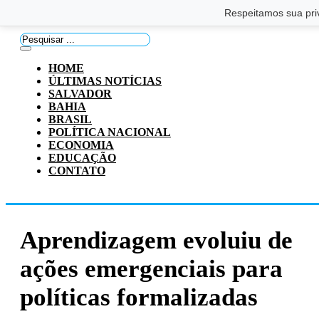
Saltar para o conteúdo principal
Ir para o footer
Respeitamos sua pri
Pesquisar
...
HOME
ÚLTIMAS NOTÍCIAS
SALVADOR
BAHIA
BRASIL
POLÍTICA NACIONAL
ECONOMIA
EDUCAÇÃO
CONTATO
Aprendizagem evoluiu de
ações emergenciais para
políticas formalizadas