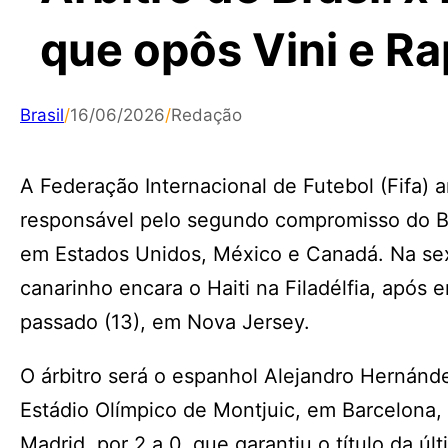
que opôs Vini e R
Brasil
/
16/06/2026
/
Redação
A Federação Internacional de Futebol (Fifa) a
responsável pelo segundo compromisso do B
em Estados Unidos, México e Canadá. Na sexta
canarinho encara o Haiti na Filadélfia, após 
passado (13), em Nova Jersey.
O árbitro será o espanhol Alejandro Hernánd
Estádio Olímpico de Montjuic, em Barcelona, 
Madrid, por 2 a 0, que garantiu o título da ú