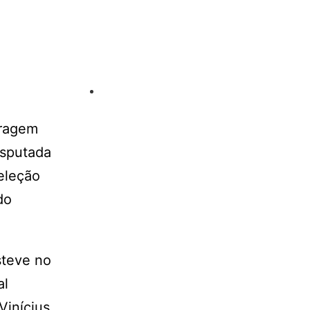
tragem
isputada
seleção
do
steve no
al
Vinícius