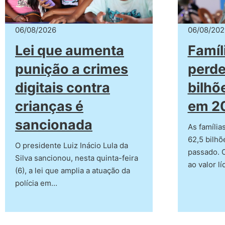
06/08/2026
06/08/202
Lei que aumenta
Famíl
punição a crimes
perde
digitais contra
bilhõ
crianças é
em 2
sancionada
As família
62,5 bilhõ
O presidente Luiz Inácio Lula da
passado. 
Silva sancionou, nesta quinta-feira
ao valor l
(6), a lei que amplia a atuação da
polícia em…