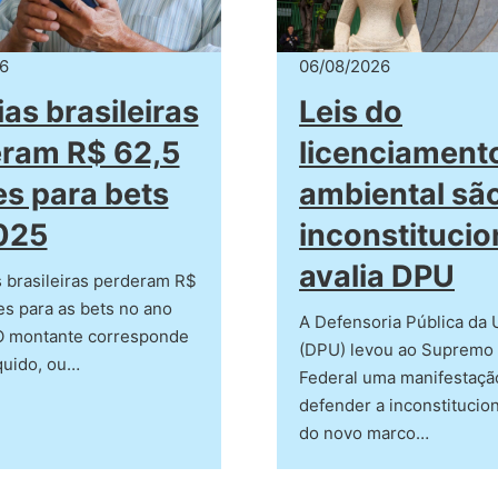
6
06/08/2026
ias brasileiras
Leis do
ram R$ 62,5
licenciament
es para bets
ambiental sã
025
inconstitucio
avalia DPU
s brasileiras perderam R$
es para as bets no ano
A Defensoria Pública da 
O montante corresponde
(DPU) levou ao Supremo 
íquido, ou…
Federal uma manifestaçã
defender a inconstitucio
do novo marco…