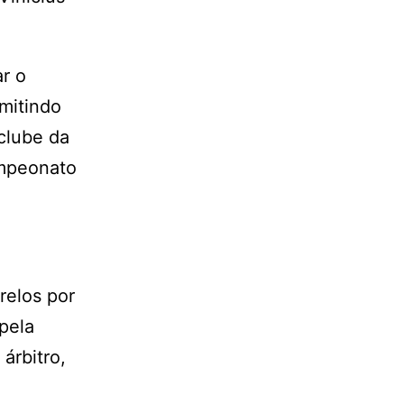
ar o
mitindo
clube da
ampeonato
relos por
pela
árbitro,