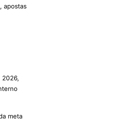
, apostas
o
e 2026,
nterno
 da meta