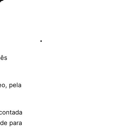
mês
eo, pela
scontada
rde para