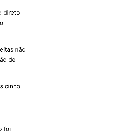
 direto
no
eitas não
ção de
s cinco
 foi