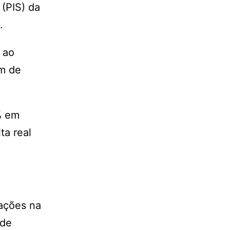
 (PIS) da
.
 ao
m de
% em
ta real
ações na
 de