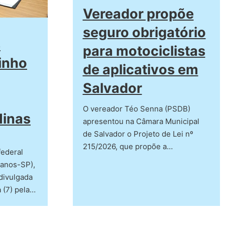
Vereador propõe
seguro obrigatório
s
para motociclistas
tinho
de aplicativos em
Salvador
O vereador Téo Senna (PSDB)
Minas
apresentou na Câmara Municipal
de Salvador o Projeto de Lei nº
215/2026, que propõe a…
federal
canos-SP),
divulgada
a (7) pela…