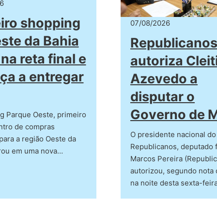
6
iro shopping
07/08/2026
ste da Bahia
Republicano
na reta final e
autoriza Clei
a a entregar
Azevedo a
disputar o
Governo de 
g Parque Oeste, primeiro
ntro de compras
O presidente nacional do
para a região Oeste da
Republicanos, deputado 
trou em uma nova…
Marcos Pereira (Republi
autorizou, segundo nota 
na noite desta sexta-feir