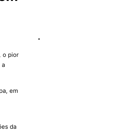
 o pior
 a
opa, em
e
ões da