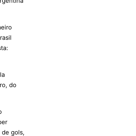
rgentina
meiro
asil
ta:
la
ro, do
o
per
 de gols,