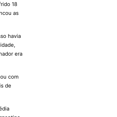
rido 18
encou as
sso havia
midade,
inador era
atou com
is de
édia