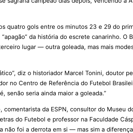
 se sagraria campeão dias depois, vencendo a A
ros quatro gols entre os minutos 23 e 29 do pri
apagão” da história do escrete canarinho. O Br
terceiro lugar — outra goleada, mas mais modes
tico”, diz o historiador Marcel Tonini, doutor pe
or no Centro de Referência do Futebol Brasilei
é, senão seria ainda maior a goleada.”
te, comentarista da ESPN, consultor do Museu d
etras do Futebol e professor na Faculdade Cás
 não foi a derrota em si — mas sim a diferença