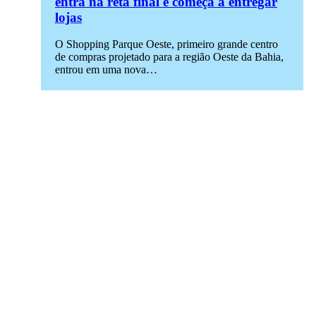
entra na reta final e começa a entregar
lojas
O Shopping Parque Oeste, primeiro grande centro
de compras projetado para a região Oeste da Bahia,
entrou em uma nova…