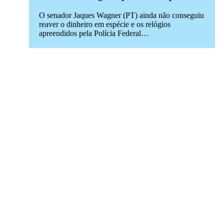
O senador Jaques Wagner (PT) ainda não conseguiu
reaver o dinheiro em espécie e os relógios
apreendidos pela Polícia Federal…