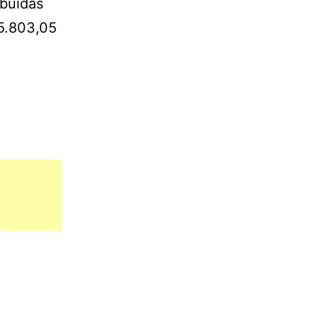
ibuídas
55.803,05