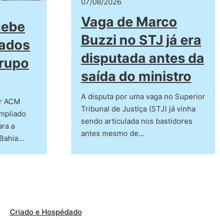
07/08/2026
Vaga de Marco
cebe
Buzzi no STJ já era
iados
disputada antes da
rupo
saída do ministro
A disputa por uma vaga no Superior
or ACM
Tribunal de Justiça (STJ) já vinha
ampliado
sendo articulada nos bastidores
ara a
antes mesmo de…
 Bahia…
Criado e Hospédado