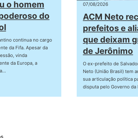
ou o homem
07/08/2026
poderoso do
ACM Neto re
ol
prefeitos e al
que deixam g
antino continua no cargo
nte da Fifa. Apesar da
de Jerônimo
essão, vinda
ente da Europa, a
O ex-prefeito de Salvad
da…
Neto (União Brasil) tem 
sua articulação política p
disputa pelo Governo da
os