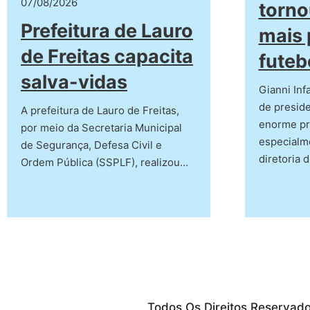
07/08/2026
torn
Prefeitura de Lauro
mais 
de Freitas capacita
futeb
salva-vidas
Gianni Inf
de preside
A prefeitura de Lauro de Freitas,
enorme pr
por meio da Secretaria Municipal
especialm
de Segurança, Defesa Civil e
diretoria 
Ordem Pública (SSPLF), realizou…
Todos Os Direitos Reservad