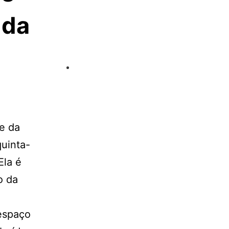
 da
e da
quinta-
Ela é
o da
espaço