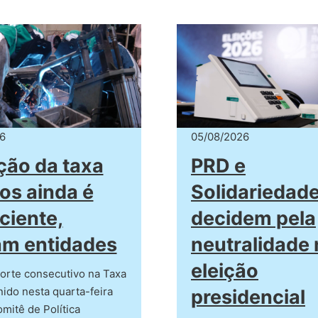
6
05/08/2026
ão da taxa
PRD e
ros ainda é
Solidariedad
iciente,
decidem pela
am entidades
neutralidade 
eleição
orte consecutivo na Taxa
inido nesta quarta-feira
presidencial
omitê de Política