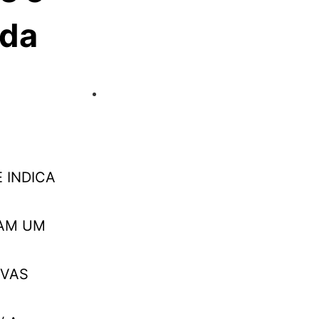
nda
 INDICA
MAM UM
UVAS