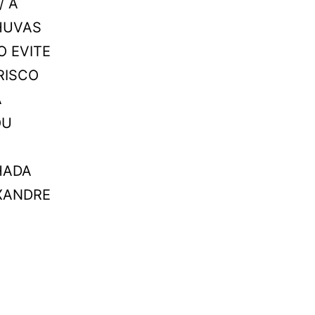
/ A
HUVAS
O EVITE
RISCO
A
OU
HADA
XANDRE