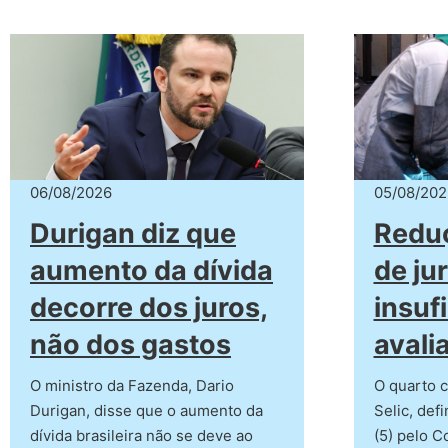
06/08/2026
05/08/202
Durigan diz que
Reduç
aumento da dívida
de ju
decorre dos juros,
insuf
não dos gastos
avali
O ministro da Fazenda, Dario
O quarto c
Durigan, disse que o aumento da
Selic, def
dívida brasileira não se deve ao
(5) pelo C