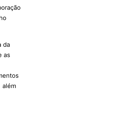
boração
lho
a da
e as
imentos
, além