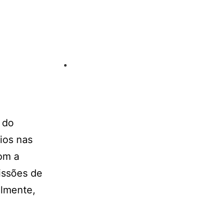
 do
ios nas
om a
issões de
almente,