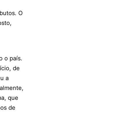
butos. O
osto,
 o país.
ício, de
iu a
ualmente,
ma, que
sos de