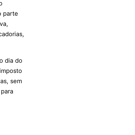
o
 parte
va,
cadorias,
o dia do
 imposto
otas, sem
 para