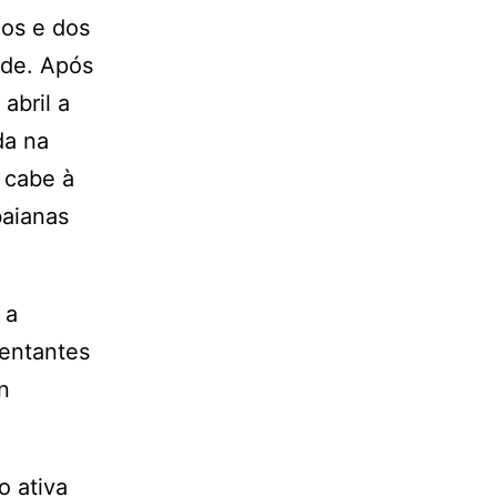
dos e dos
ade. Após
abril a
da na
 cabe à
baianas
 a
sentantes
n
o ativa