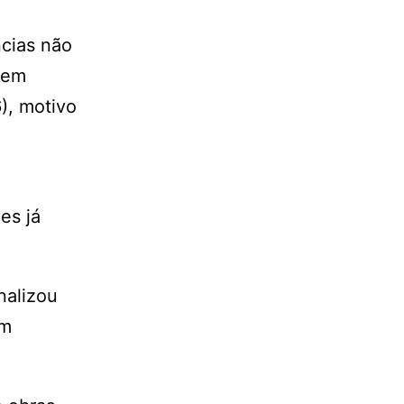
cias não
 em
), motivo
es já
nalizou
om