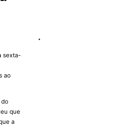
a sexta-
s ao
 do
ceu que
que a