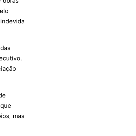
e obras
pelo
 indevida
ndas
ecutivo.
ciação
de
 que
pios, mas