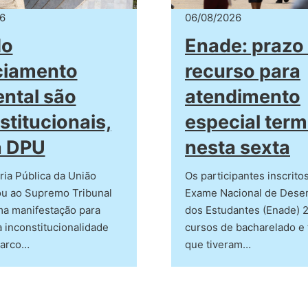
6
06/08/2026
do
Enade: prazo
ciamento
recurso para
ntal são
atendimento
stitucionais,
especial term
a DPU
nesta sexta
ia Pública da União
Os participantes inscrito
ou ao Supremo Tribunal
Exame Nacional de Des
ma manifestação para
dos Estudantes (Enade) 
 inconstitucionalidade
cursos de bacharelado e 
marco…
que tiveram…