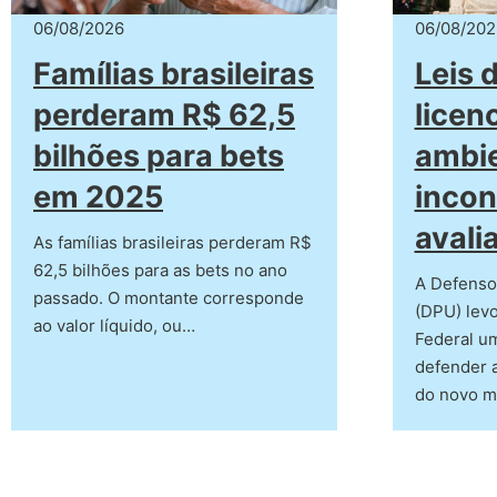
06/08/2026
06/08/202
Famílias brasileiras
Leis 
perderam R$ 62,5
licen
bilhões para bets
ambie
em 2025
incon
avali
As famílias brasileiras perderam R$
62,5 bilhões para as bets no ano
A Defensor
passado. O montante corresponde
(DPU) lev
ao valor líquido, ou…
Federal u
defender a
do novo 