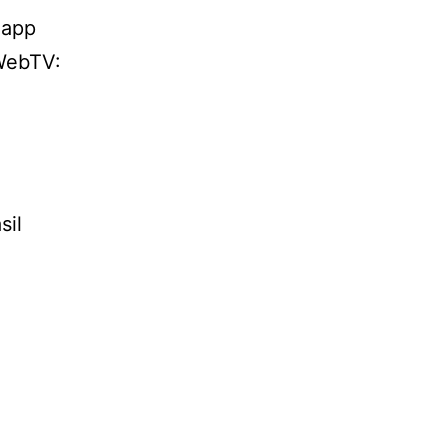
 app
 WebTV:
sil