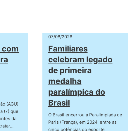
07/08/2026
e com
Familiares
bra
celebram legado
de primeira
medalha
paralímpica do
Brasil
ião (AGU)
a (7) que
O Brasil encerrou a Paralimpíada de
antes da
Paris (França), em 2024, entre as
tratar…
cinco potências do esporte