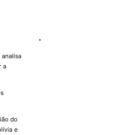
 analisa
r a
os
ião do
lívia e