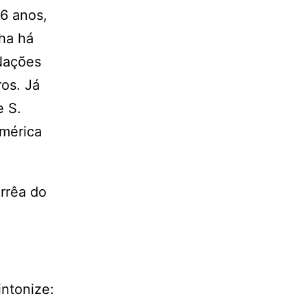
26 anos,
ha há
Nações
os. Já
e S.
América
rrêa do
intonize: