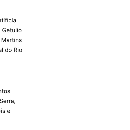
ifícia
 Getulio
 Martins
l do Rio
ntos
Serra,
is e