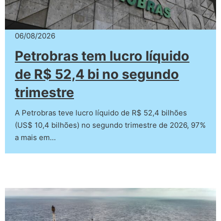
06/08/2026
Petrobras tem lucro líquido
de R$ 52,4 bi no segundo
trimestre
A Petrobras teve lucro líquido de R$ 52,4 bilhões
(US$ 10,4 bilhões) no segundo trimestre de 2026, 97%
a mais em…