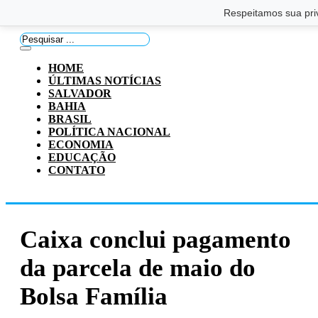
Saltar para o conteúdo principal
Ir para o footer
Respeitamos sua pri
Pesquisar
...
HOME
ÚLTIMAS NOTÍCIAS
SALVADOR
BAHIA
BRASIL
POLÍTICA NACIONAL
ECONOMIA
EDUCAÇÃO
CONTATO
Caixa conclui pagamento
da parcela de maio do
Bolsa Família