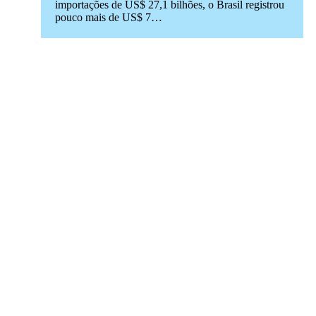
importações de US$ 27,1 bilhões, o Brasil registrou
pouco mais de US$ 7…