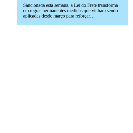
Sancionada esta semana, a Lei do Frete transforma
em regras permanentes medidas que vinham sendo
aplicadas desde março para reforçar…