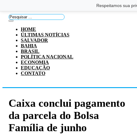
Saltar para o conteúdo principal
Ir para o footer
Respeitamos sua pri
Pesquisar
...
HOME
ÚLTIMAS NOTÍCIAS
SALVADOR
BAHIA
BRASIL
POLÍTICA NACIONAL
ECONOMIA
EDUCAÇÃO
CONTATO
Caixa conclui pagamento
da parcela do Bolsa
Família de junho