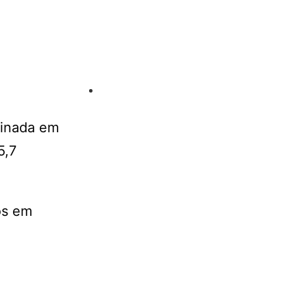
sinada em
5,7
os em