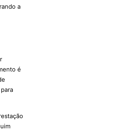
rando a
r
amento é
de
 para
prestação
quim