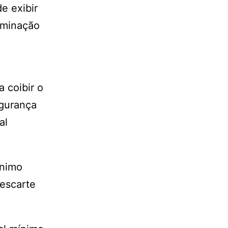
e exibir
erminação
a coibir o
egurança
al
ínimo
descarte