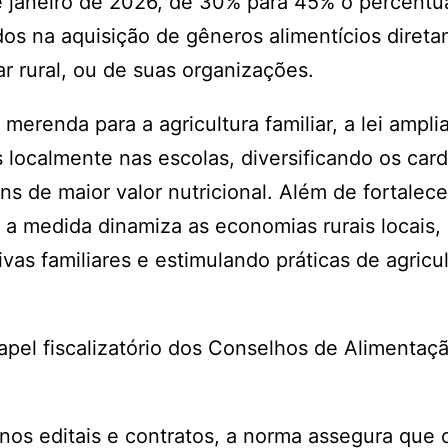
de janeiro de 2026, de 30% para 45% o percentu
os na aquisição de gêneros alimentícios diret
ar rural, ou de suas organizações.
erenda para a agricultura familiar, a lei amplia
 localmente nas escolas, diversificando os car
s de maior valor nutricional. Além de fortalece
, a medida dinamiza as economias rurais locais,
vas familiares e estimulando práticas de agricul
papel fiscalizatório dos Conselhos de Alimentaç
á nos editais e contratos, a norma assegura que 