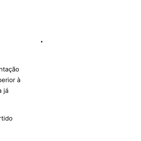
entação
erior à
 já
tido