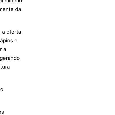
al mínimo
amente da
 a oferta
dápios e
r a
 gerando
tura
ão
os