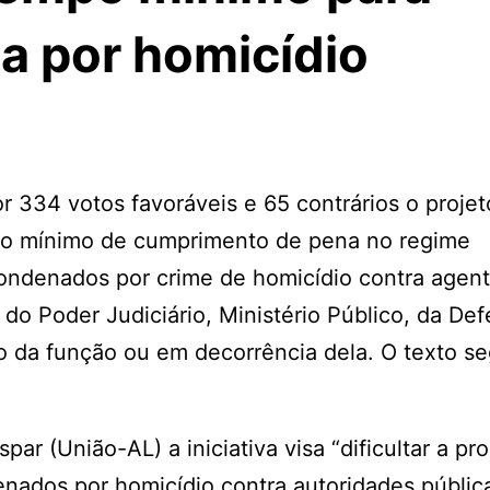
a por homicídio
 334 votos favoráveis e 65 contrários o projet
 o mínimo de cumprimento de pena no regime
ondenados por crime de homicídio contra agen
do Poder Judiciário, Ministério Público, da Def
io da função ou em decorrência dela. O texto s
ar (União-AL) a iniciativa visa “dificultar a pr
nados por homicídio contra autoridades públic