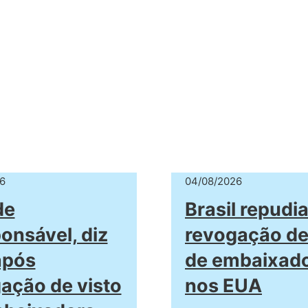
6
04/08/2026
de
Brasil repudi
ponsável, diz
revogação de
após
de embaixad
ação de visto
nos EUA