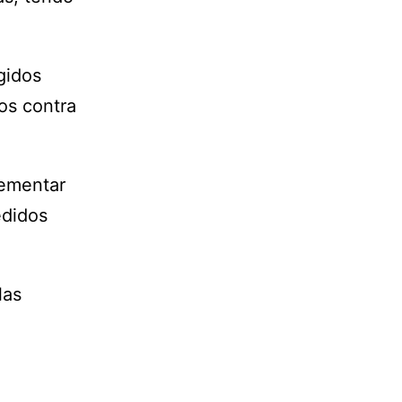
gidos
os contra
lementar
edidos
las