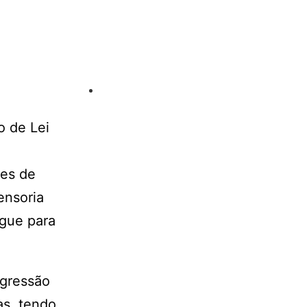
o de Lei
tes de
ensoria
egue para
ogressão
as, tendo