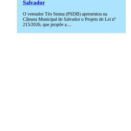
Salvador
O vereador Téo Senna (PSDB) apresentou na
Câmara Municipal de Salvador o Projeto de Lei nº
215/2026, que propõe a…