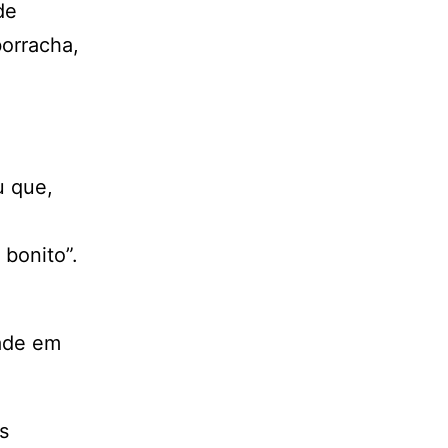
de
borracha,
u que,
 bonito”.
dade em
s