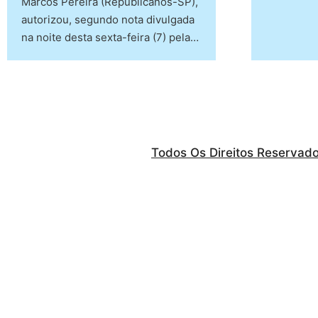
Marcos Pereira (Republicanos-SP),
autorizou, segundo nota divulgada
na noite desta sexta-feira (7) pela…
Todos Os Direitos Reservad