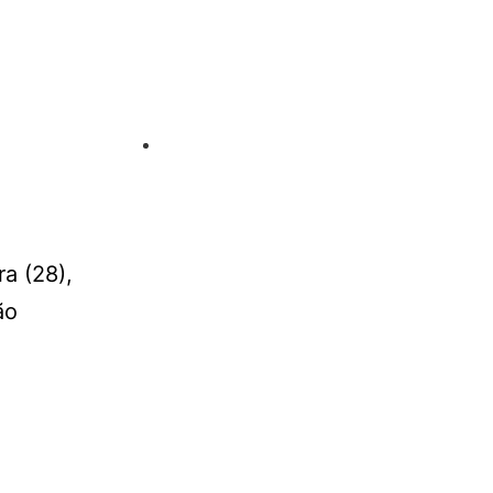
a
a (28),
ão