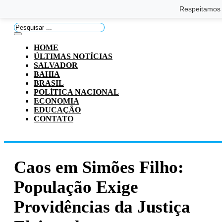
Saltar para o conteúdo principal
Ir para o footer
Respeitamos 
Pesquisar
...
HOME
ÚLTIMAS NOTÍCIAS
SALVADOR
BAHIA
BRASIL
POLÍTICA NACIONAL
ECONOMIA
EDUCAÇÃO
CONTATO
Caos em Simões Filho:
População Exige
Providências da Justiça