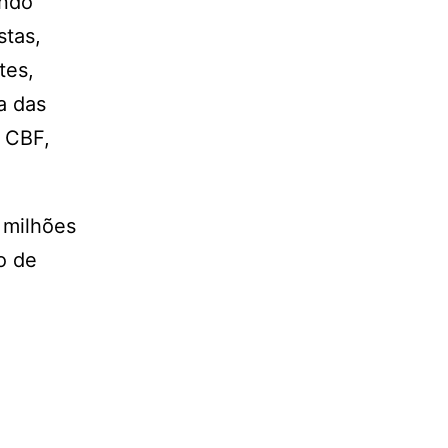
ando
stas,
tes,
a das
 CBF,
 milhões
o de