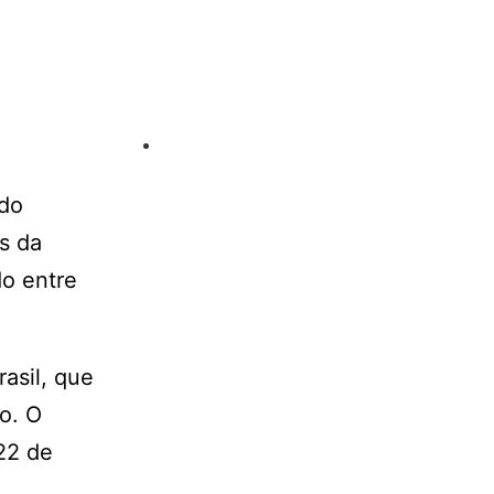
 do
s da
do entre
asil, que
o. O
22 de