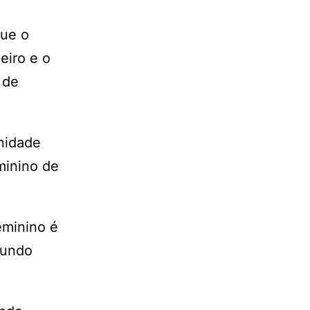
gue o
eiro e o
 de
unidade
minino de
eminino é
Mundo