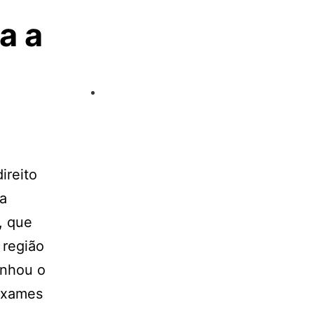
a a
ireito
da
, que
 região
inhou o
 exames