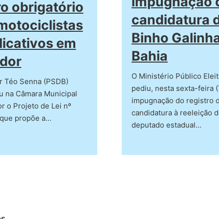
impugnação 
o obrigatório
candidatura 
motociclistas
Binho Galinh
licativos em
Bahia
dor
O Ministério Público Elei
r Téo Senna (PSDB)
pediu, nesta sexta-feira (
u na Câmara Municipal
impugnação do registro 
r o Projeto de Lei nº
candidatura à reeleição 
 que propõe a…
deputado estadual…
os