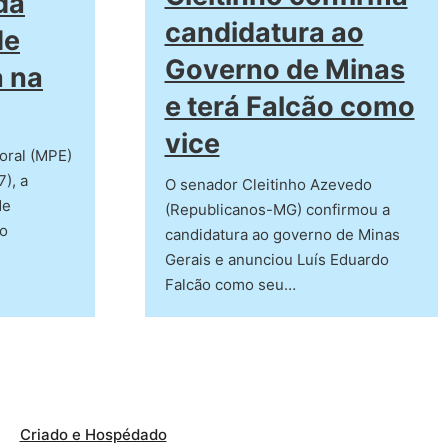
da
candidatura ao
de
Governo de Minas
a na
e terá Falcão como
vice
toral (MPE)
7), a
O senador Cleitinho Azevedo
de
(Republicanos-MG) confirmou a
do
candidatura ao governo de Minas
Gerais e anunciou Luís Eduardo
Falcão como seu…
Criado e Hospédado