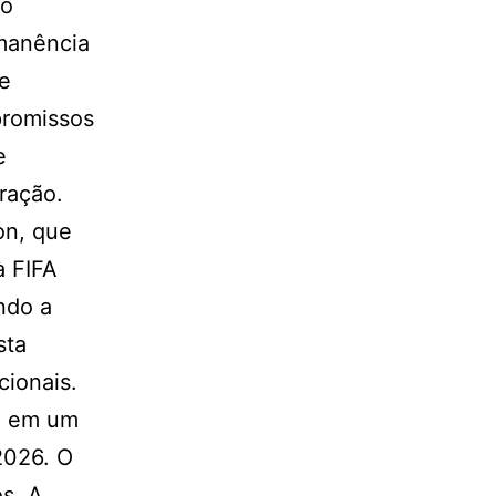
ão
rmanência
 e
promissos
e
ração.
on, que
à FIFA
ndo a
sta
cionais.
ra em um
2026. O
s. A