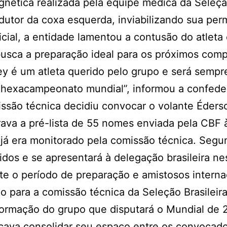
gnética realizada pela equipe médica da Seleç
dutor da coxa esquerda, inviabilizando sua pe
icial, a entidade lamentou a contusão do atleta
busca a preparação ideal para os próximos com
ey é um atleta querido pelo grupo e será sempr
 hexacampeonato mundial”, informou a confede
issão técnica decidiu convocar o volante Éders
grava a pré-lista de 55 nomes enviada pela CBF 
já era monitorado pela comissão técnica. Segu
idos e se apresentará à delegação brasileira ne
te o período de preparação e amistosos interna
o para a comissão técnica da Seleção Brasilei
ormação do grupo que disputará o Mundial de 
cava consolidar seu espaço entre os convocado