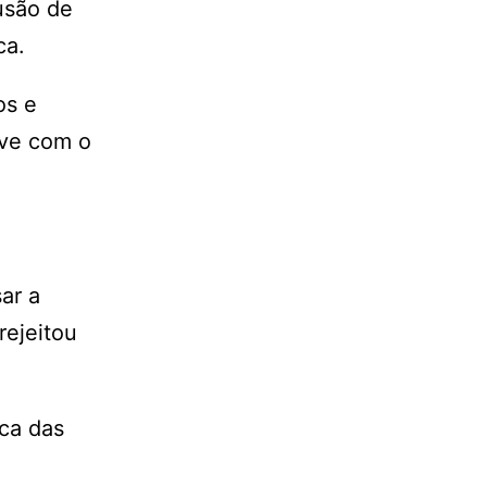
usão de
ca.
os e
ive com o
ar a
rejeitou
ica das