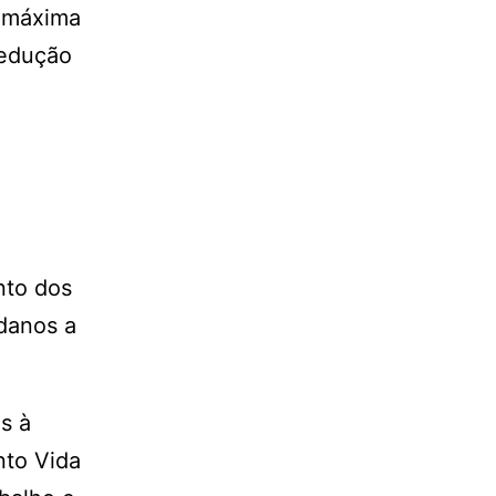
a máxima
redução
nto dos
 danos a
s à
nto Vida