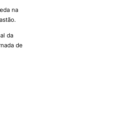
ueda na
astão.
al da
ornada de