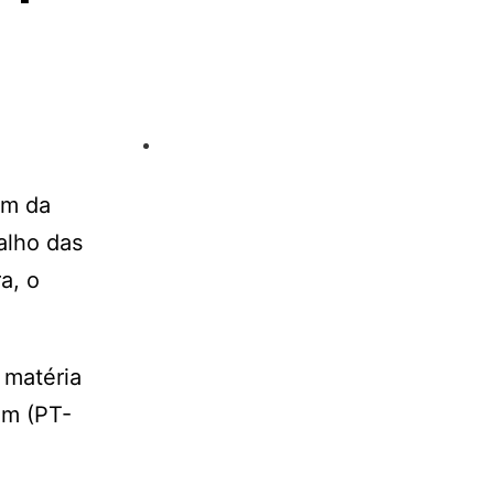
im da
alho das
a, o
 matéria
im (PT-