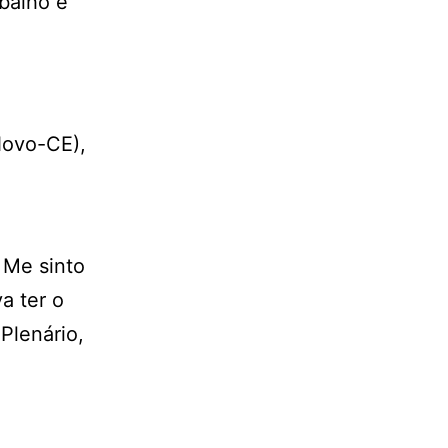
abalho e
Novo-CE),
. Me sinto
a ter o
 Plenário,