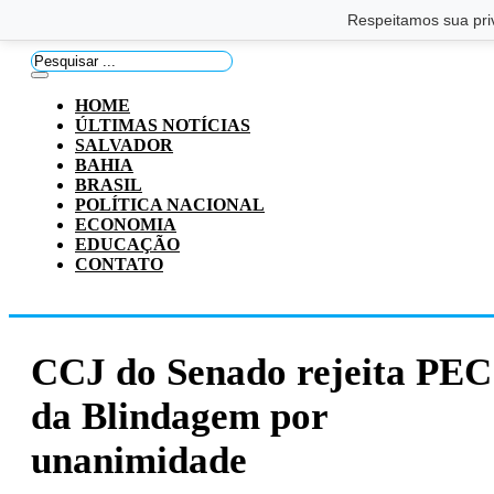
Saltar para o conteúdo principal
Ir para o footer
Respeitamos sua pri
Pesquisar
...
HOME
ÚLTIMAS NOTÍCIAS
SALVADOR
BAHIA
BRASIL
POLÍTICA NACIONAL
ECONOMIA
EDUCAÇÃO
CONTATO
CCJ do Senado rejeita PEC
da Blindagem por
unanimidade