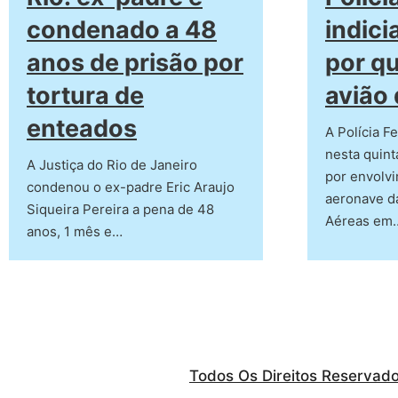
condenado a 48
indici
anos de prisão por
por q
tortura de
avião
enteados
A Polícia Fe
nesta quint
A Justiça do Rio de Janeiro
por envolv
condenou o ex-padre Eric Araujo
aeronave d
Siqueira Pereira a pena de 48
Aéreas em
anos, 1 mês e…
Todos Os Direitos Reservad