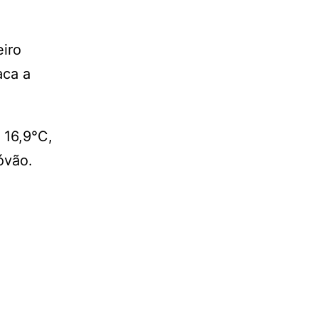
eiro
aca a
 16,9°C,
óvão.