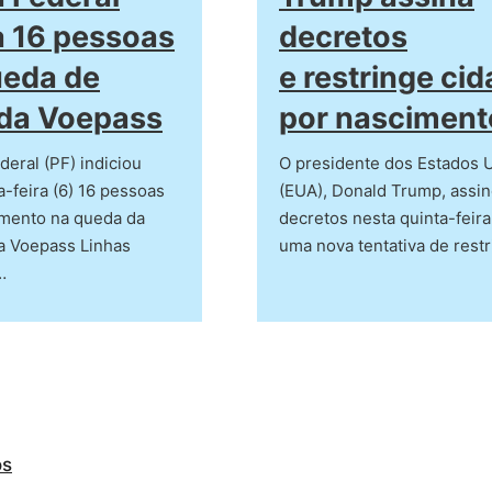
a 16 pessoas
decretos
ueda de
e restringe ci
 da Voepass
por nasciment
deral (PF) indiciou
O presidente dos Estados 
a-feira (6) 16 pessoas
(EUA), Donald Trump, assin
imento na queda da
decretos nesta quinta-feira
a Voepass Linhas
uma nova tentativa de restr
…
os