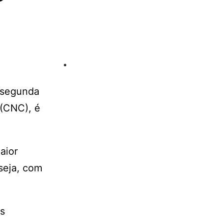
 segunda
 (CNC), é
aior
seja, com
s