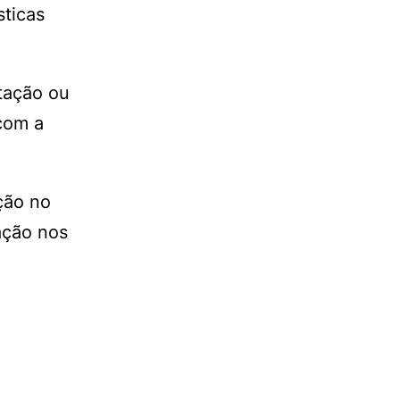
sticas
tação ou
com a
ção no
ação nos