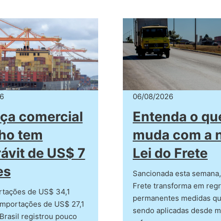
6
06/08/2026
ça comercial
Entenda o qu
lho tem
muda com a 
ávit de US$ 7
Lei do Frete
es
Sancionada esta semana, 
Frete transforma em reg
tações de US$ 34,1
permanentes medidas qu
importações de US$ 27,1
sendo aplicadas desde m
 Brasil registrou pouco