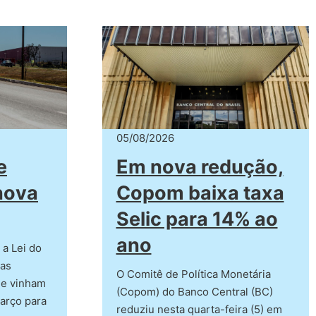
05/08/2026
e
Em nova redução,
nova
Copom baixa taxa
Selic para 14% ao
ano
a Lei do
ras
O Comitê de Política Monetária
e vinham
(Copom) do Banco Central (BC)
arço para
reduziu nesta quarta-feira (5) em