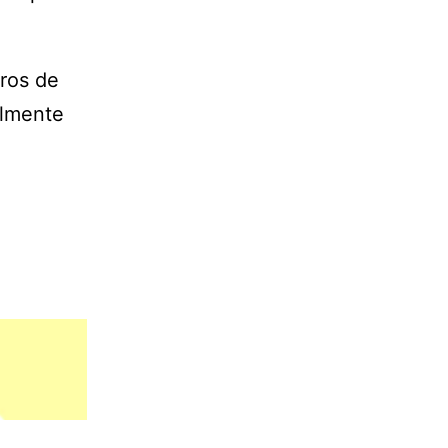
tros de
almente