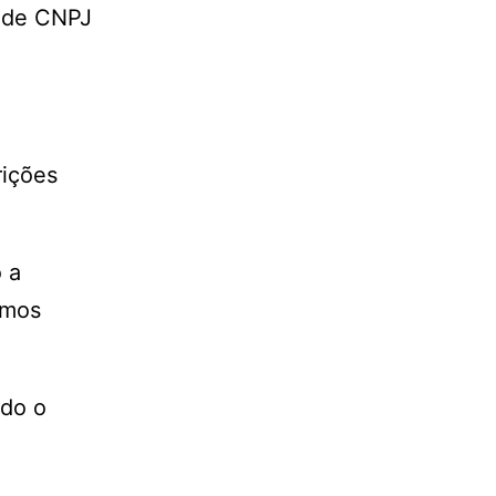
o de CNPJ
rições
 a
imos
ndo o