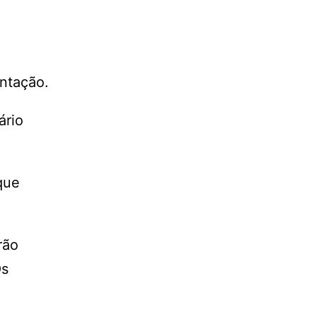
ntação.
ário
que
rão
Os