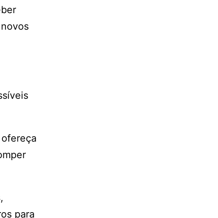
eber
 novos
síveis
 ofereça
romper
,
ros para