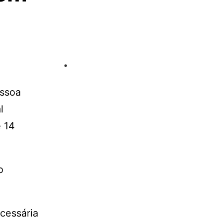
essoa
l
 14
o
cessária