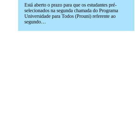
Está aberto o prazo para que os estudantes pré-
selecionados na segunda chamada do Programa
Universidade para Todos (Prouni) referente ao
segundo…